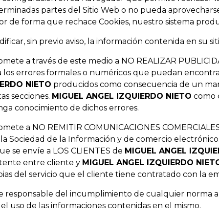
erminadas partes del Sitio Web o no pueda aprovecharse
or de forma que rechace Cookies, nuestro sistema produc
ficar, sin previo aviso, la información contenida en su s
mete a través de este medio a NO REALIZAR PUBLICIDAD
los errores formales o numéricos que puedan encontrarse
IERDO NIETO
producidos como consecuencia de un mant
as secciones.
MIGUEL ANGEL IZQUIERDO NIETO
como c
ga conocimiento de dichos errores.
omete a NO REMITIR COMUNICACIONES COMERCIALES 
 la Sociedad de la Información y de comercio electrónico
que se envíe a LOS CLIENTES de
MIGUEL ANGEL IZQUI
tente entre cliente y
MIGUEL ANGEL IZQUIERDO NIET
ias del servicio que el cliente tiene contratado con la e
e responsable del incumplimiento de cualquier norma ap
n el uso de las informaciones contenidas en el mismo.